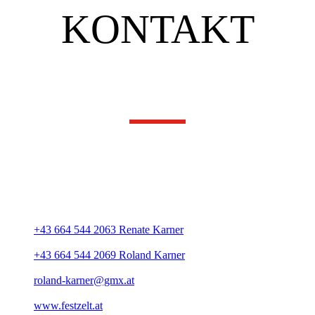
KONTAKT
Unsere Adresse
Festzeltverleih Karner
Gründbergstraße 61
A-4040 Linz
+43 664 544 2063 Renate Karner
+43 664 544 2069 Roland Karner
roland-karner@gmx.at
www.festzelt.at